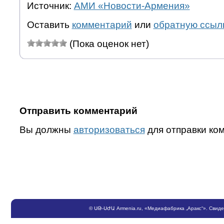
Источник:
АМИ «Новости-Армения»
Оставить
комментарий
или
обратную ссыл
(Пока оценок нет)
Отправить комментарий
Вы должны
авторизоваться
для отправки ко
©
ՍԹ
-
ՍԺԱ
Armenia.ru
, «Медиафабрика „Аракс“». Свид