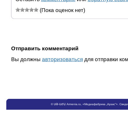
(Пока оценок нет)
Отправить комментарий
Вы должны
авторизоваться
для отправки ко
©
ՍԹ
-
ՍԺԱ
Armenia.ru
, «Медиафабрика „Аракс“». Свид