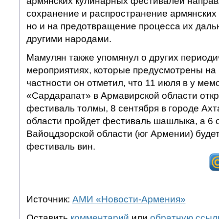
армянских кулинарных фестивалей направл
сохранение и распространение армянских
но и на предотвращение процесса их дал
другими народами.
Мамулян также упомянул о других период
мероприятиях, которые предусмотрены на
частности он отметил, что 11 июля в у ме
«Сардарапат» в Армавирской области отк
фестиваль толмы, 8 сентября в городе Ах
области пройдет фестиваль шашлыка, а 6 о
Вайоцдзорской области (юг Армении) буде
фестиваль вин.
Источник:
АМИ «Новости-Армения»
Оставить
комментарий
или
обратную ссыл