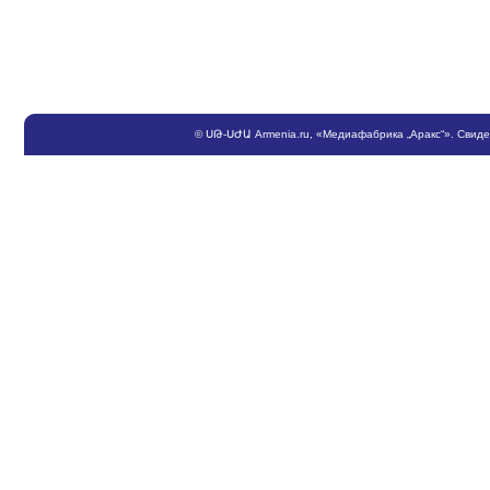
©
ՍԹ
-
ՍԺԱ
Armenia.ru
, «Медиафабрика „Аракс“». Свид