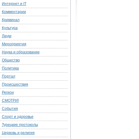
Интернет и IT
Комментарии
Криминал
Культура
Люди
Мероприятия
Наука и образование
Общество
Политика
Портал
Происшествия
Регион
СМОТРИ!
События
Спорт и здоровье
Турецкие протоколы
Церковь и религия