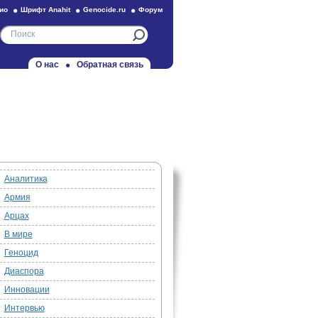
ио
Шрифт Anahit
Genocide.ru
Форум
О нас
Обратная связь
Аналитика
Армия
Арцах
В мире
Геноцид
Диаспора
Инновации
Интервью