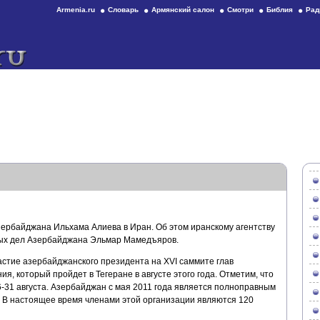
Armenia.ru
Словарь
Армянский салон
Смотри
Библия
Рад
ербайджана Ильхама Алиева в Иран. Об этом иранскому агентству
ных дел Азербайджана Эльмар Мамедъяров.
астие азербайджанского президента на XVI саммите глав
, который пройдет в Тегеране в августе этого года. Отметим, что
-31 августа. Азербайджан с мая 2011 года является полноправным
 В настоящее время членами этой организации являются 120