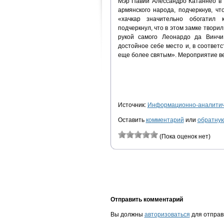
Мэр Павии Алессандро Катаннео в 
армянского народа, подчеркнув, ч
«хачкар значительно обогатил к
подчеркнул, что в этом замке твори
рукой самого Леонардо да Винчи
достойное себе место и, в соответ
еще более святым». Мероприятие ве
Источник:
Информационно-аналитиче
Оставить
комментарий
или
обратную
(Пока оценок нет)
Отправить комментарий
Вы должны
авторизоваться
для отправ