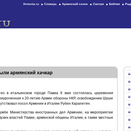
Armenia.ru
Словарь
Армянский салон
Смотри
Библия
Рад
ыли армянский хачкар
тео в итальянском городе Павиа 9 мая состоялась церемония
 приуроченная к 20-летию Армии обороны НКР, освобождению Шуши
утствовал посол Армении в Италии Рубен Карапетян.
ужбе Министерства иностранных дел Армении, на мероприятии
дских властей Павии, армянской общины Италии, а также местные