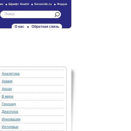
ио
Шрифт Anahit
Genocide.ru
Форум
О нас
Обратная связь
Аналитика
Армия
Арцах
В мире
Геноцид
Диаспора
Инновации
Интервью