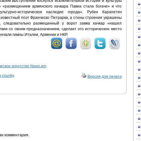
своем выступлении коснулся исключительной истории и культуры
то «размещением армянского хачкара Павиа стала богаче» и что
ультурно-историческое наследие города». Рубен Карапетян
л известный поэт Франческо Петрарка, а стены строения украшены
, следовательно размещенный у ворот замка хачкар «нашел
ствии со своим предназначением, сделает это историческое место
нчали гимны Италии, Армении и НКР.
ское агентство News.am
 ссылку
.
Версия для печати
ки комментария.