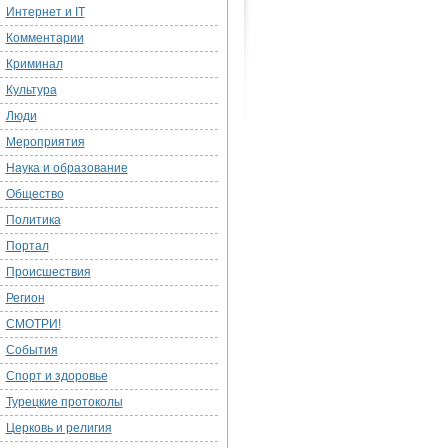
Интернет и IT
Комментарии
Криминал
Культура
Люди
Мероприятия
Наука и образование
Общество
Политика
Портал
Происшествия
Регион
СМОТРИ!
События
Спорт и здоровье
Турецкие протоколы
Церковь и религия