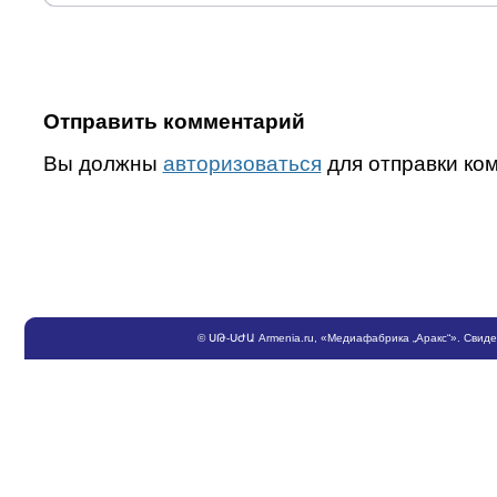
Отправить комментарий
Вы должны
авторизоваться
для отправки ко
©
ՍԹ
-
ՍԺԱ
Armenia.ru
, «Медиафабрика „Аракс“». Свид