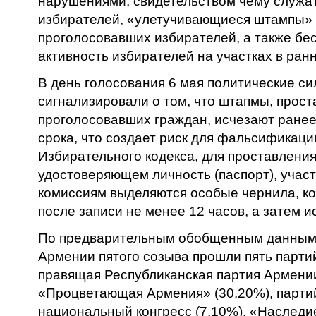
нарушениями, свидетельством чему служат
избирателей, «улетучивающиеся штампы» 
проголосовавших избирателей, а также бе
активность избирателей на участках в ран
В день голосования 6 мая политические си
сигнализировали о том, что штапмы, прос
проголосовавших граждан, исчезают ране
срока, что создает риск для фальсификаци
Избирательного кодекса, для проставления
удостоверяющем личность (паспорт), уча
комиссиям выделяются особые чернила, к
после записи не менее 12 часов, а затем и
По предварительным обобщенным данным 
Армении пятого созыва прошли пять партий
правящая Республиканская партия Армении
«Процветающая Армения» (30,20%), парти
национальный конгресс (7,10%), «Наследие