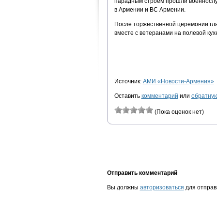
парадным строем прошли военнослу
в Армении и ВС Армении.
После торжественной церемонии гла
вместе с ветеранами на полевой кухн
Источник:
АМИ «Новости-Армения»
Оставить
комментарий
или
обратную
(Пока оценок нет)
Отправить комментарий
Вы должны
авторизоваться
для отправ