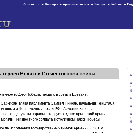
Armenia.ru
Словарь
Армянский салон
Смотри
Библия
Рад
ь героев Великой Отечественной войны
ченное ко Дню Победы, прошло в среду в Ереване.
 Саркисян, глава парламента Самвел Никоян, начальник Генштаба
ычайный и Полномочный посол РФ в Армении Вячеслав
ельства, депутаты парламента, руководство армянской армии,
у могилы Неизвестного солдата в столичном Парке Победы.
После исполнения государственных гимнов Армении и СССР