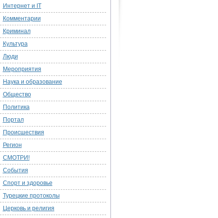
Интернет и IT
Комментарии
Криминал
Культура
Люди
Мероприятия
Наука и образование
Общество
Политика
Портал
Происшествия
Регион
СМОТРИ!
События
Спорт и здоровье
Турецкие протоколы
Церковь и религия