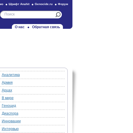
ио
Шрифт Anahit
Genocide.ru
Форум
О нас
Обратная связь
Аналитика
Армия
Арцах
В мире
Геноцид
Диаспора
Инновации
Интервью