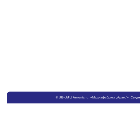
©
ՍԹ
-
ՍԺԱ
Armenia.ru
, «Медиафабрика „Аракс“». Свид