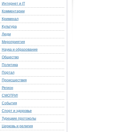
Интернет и IT
Комментарии
Криминал
Культура
Люди
Мероприятия
Наука и образование
Общество
Политика
Портал
Происшествия
Регион
СМОТРИ!
События
Спорт и здоровье
Турецкие протоколы
Церковь и религия