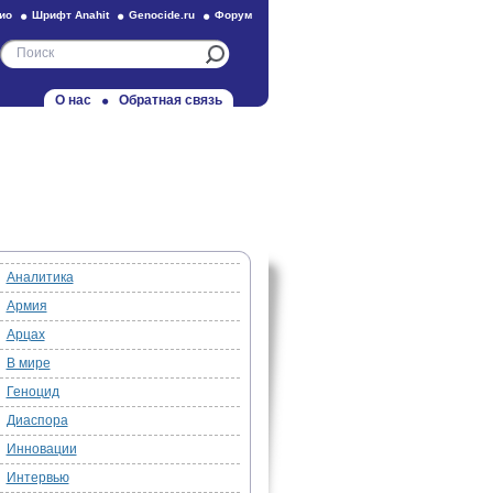
ио
Шрифт Anahit
Genocide.ru
Форум
О нас
Обратная связь
Аналитика
Армия
Арцах
В мире
Геноцид
Диаспора
Инновации
Интервью