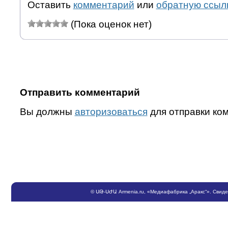
Оставить
комментарий
или
обратную ссыл
(Пока оценок нет)
Отправить комментарий
Вы должны
авторизоваться
для отправки ко
©
ՍԹ
-
ՍԺԱ
Armenia.ru
, «Медиафабрика „Аракс“». Свид