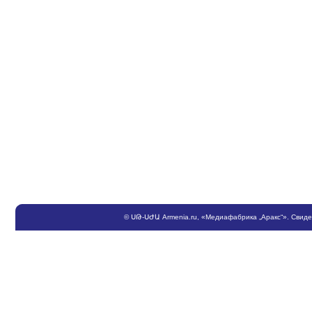
©
ՍԹ
-
ՍԺԱ
Armenia.ru
, «Медиафабрика „Аракс“». Свид