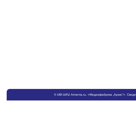
©
ՍԹ
-
ՍԺԱ
Armenia.ru
, «Медиафабрика „Аракс“». Свид