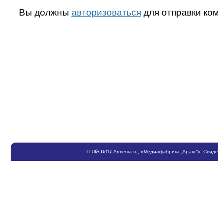
Вы должны
авторизоваться
для отправки ко
©
ՍԹ
-
ՍԺԱ
Armenia.ru
, «Медиафабрика „Аракс“». Свид