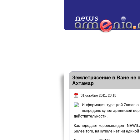
Землетрясение в Ване не 
Ахтамар
31 октября 2011, 23:15
Информация турецкой Zaman о т
повредило купол армянской церк
действительности.
Как передает корреспондент NEWS.a
более того, на куполе нет ни едино