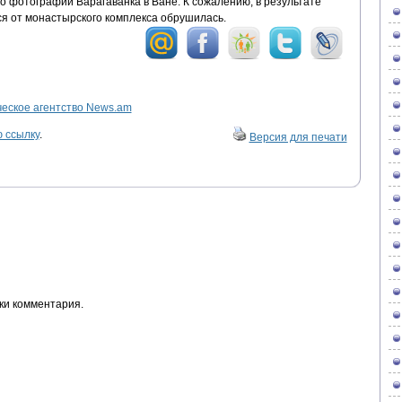
 фотографии Варагаванка в Ване. К сожалению, в результате
ся от монастырского комплекса обрушилась.
ское агентство News.am
 ссылку
.
Версия для печати
ки комментария.