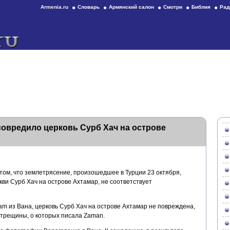
Armenia.ru
Словарь
Армянский салон
Смотри
Библия
Рад
повредило церковь Сурб Хач на острове
ом, что землетрясение, произошедшее в Турции 23 октября,
ви Сурб Хач на острове Ахтамар, не соответствует
m из Вана, церковь Сурб Хач на острове Ахтамар не повреждена,
й трещины, о которых писала Zaman.