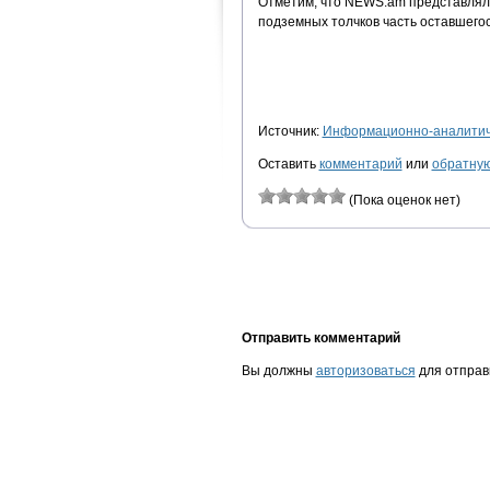
Отметим, что NEWS.am представляло
подземных толчков часть оставшего
Источник:
Информационно-аналитиче
Оставить
комментарий
или
обратную
(Пока оценок нет)
Отправить комментарий
Вы должны
авторизоваться
для отправ