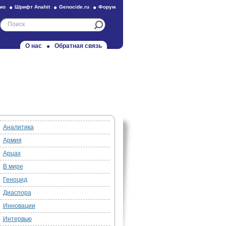
ио
Шрифт Anahit
Genocide.ru
Форум
О нас
Обратная связь
Аналитика
Армия
Арцах
В мире
Геноцид
Диаспора
Инновации
Интервью