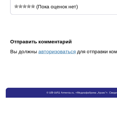
(Пока оценок нет)
Отправить комментарий
Вы должны
авторизоваться
для отправки ко
©
ՍԹ
-
ՍԺԱ
Armenia.ru
, «Медиафабрика „Аракс“». Свид