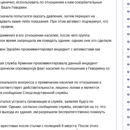
ь цинично, использовать по отношению к нам оскорбительные
 Ваагн Геворкян.
 сначала попытался оказать давление, затем перешел на
 давать какие-либо показания. При этом активист подчеркнул, что
 правом.
применил в его отношении насилие, после чего группа
ое время запрещала им покидать здание, однако они это сделали.
вон Зурабян прокомментировал инцидент с активистами как
ая служба Армении прокомментировала данный инцидент
орически опровергнув факт насилия по отношению к Геворкяну со
онального конгресса о применении насилия по отношению к
соответствует действительности, лишено логики и является
 в сообщении Спецследственной службы.
ытался устроить провокацию в службе, заявляя будто по
лие. Однако, согласно сообщению службы, несмотря на то, что
я выхода из здания, им разрешили беспрепятственно покинуть
арестован после стычки с полицией 9 августа. После этого