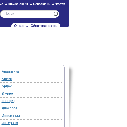
ио
Шрифт Anahit
Genocide.ru
Форум
О нас
Обратная связь
Аналитика
Армия
Арцах
В мире
Геноцид
Диаспора
Инновации
Интервью