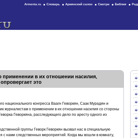
Armenia.ru
Словарь
Армянский салон
Смотри
Библия
Рад
 применении в их отношении насилия,
опровергает это
го национального конгресса Ваагн Геворкян, Саак Мурадян и
ик журналистам о применении в их отношении насилия со стороны
еворка Геворкяна, расследующего дело по аресту одного из
ледственной группы Геворк Геворкян вызвал нас в специальную
я с нами следственных мероприятий. Когда мы вошли в комнату,