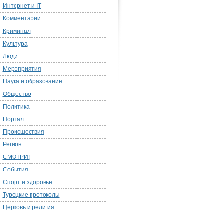
Интернет и IT
Комментарии
Криминал
Культура
Люди
Мероприятия
Наука и образование
Общество
Политика
Портал
Происшествия
Регион
СМОТРИ!
События
Спорт и здоровье
Турецкие протоколы
Церковь и религия