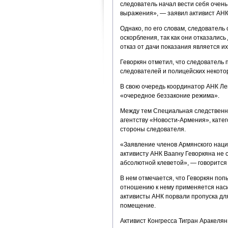
следователь начал вести себя очен
выражения», — заявил активист АНК
Однако, по его словам, следователь
оскорбления, так как они отказались
отказ от дачи показания является их
Геворкян отметил, что следователь 
следователей и полицейских некотор
В свою очередь координатор АНК Ле
«очередное беззаконие режима».
Между тем Специальная следственн
агентству «Новости-Армения», катег
стороны следователя.
«Заявление членов Армянского наци
активисту АНК Ваагну Геворкяна не 
абсолютной клеветой», — говорится
В нем отмечается, что Геворкян поп
отношению к нему применяется наси
активисты АНК порвали пропуска дл
помещение.
Активист Конгресса Тигран Аракелян 