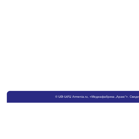
©
ՍԹ
-
ՍԺԱ
Armenia.ru
, «Медиафабрика „Аракс“». Свид