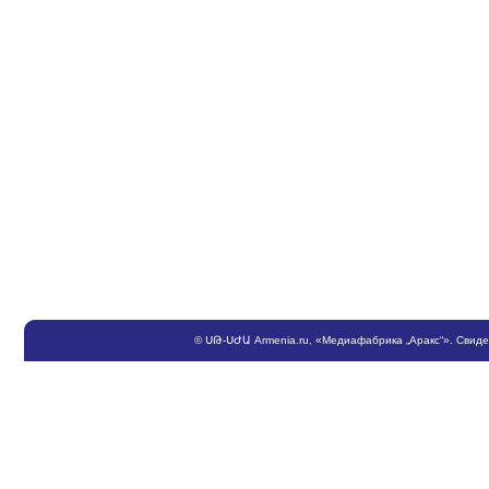
©
ՍԹ
-
ՍԺԱ
Armenia.ru
, «Медиафабрика „Аракс“». Свид