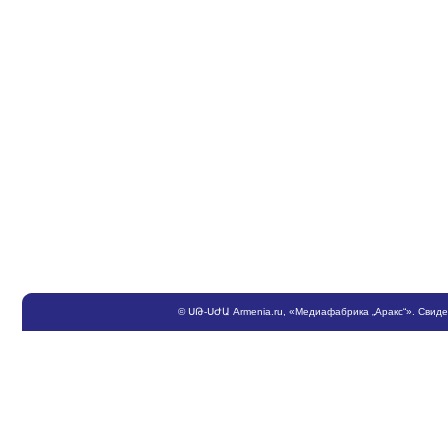
©
ՍԹ
-
ՍԺԱ
Armenia.ru
, «Медиафабрика „Аракс“». Свид