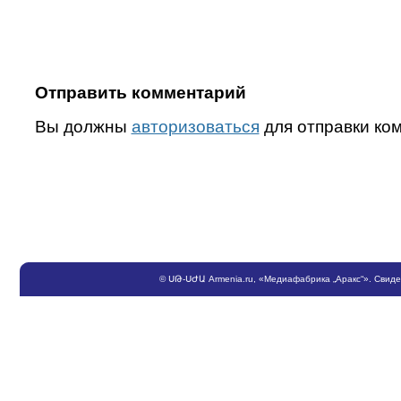
Отправить комментарий
Вы должны
авторизоваться
для отправки ко
©
ՍԹ
-
ՍԺԱ
Armenia.ru
, «Медиафабрика „Аракс“». Свид