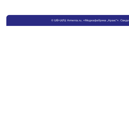
©
ՍԹ
-
ՍԺԱ
Armenia.ru
, «Медиафабрика „Аракс“». Свид