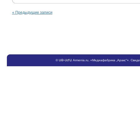
«
Предыдущие записи
©
ՍԹ
-
ՍԺԱ
Armenia.ru
, «Медиафабрика „Аракс“». Свид