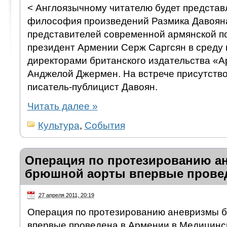
< Англоязычному читателю будет представл
философия произведений Размика Давояна 
представителей современной армянской по
президент Армении Серж Саргсян в среду в
директорами британского издательства «А
Анджелой Джермен. На встрече присутствов
писатель-публицист Давоян.
Читать далее
»
Культура
,
События
Операция по протезированию а
брюшной аорты впервые прове
27 апреля 2011, 20:19
Операция по протезированию аневризмы 
впервые проведена в Армении в Медицинс