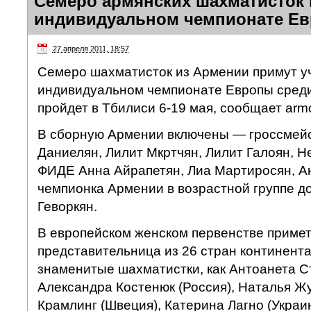
Семеро армянских шахматисток 
индивидуальном чемпионате Е
27 апреля 2011, 18:57
Семеро шахматисток из Армении примут уч
индивидуальном чемпионате Европы сред
пройдет в Тбилиси 6-19 мая, сообщает arm
В сборную Армении включены — гроссмей
Даниелян, Лилит Мкртчян, Лилит Галоян, Н
ФИДЕ Анна Айрапетян, Лиа Мартиросян, А
чемпионка Армении в возрастной группе д
Геворкян.
В европейском женском первенстве примет
представительница из 26 стран континента,
знаменитые шахматистки, как Антоанета С
Александра Костенюк (Россия), Наталья Жу
Крамлинг (Швеция), Катерина Лагно (Украин