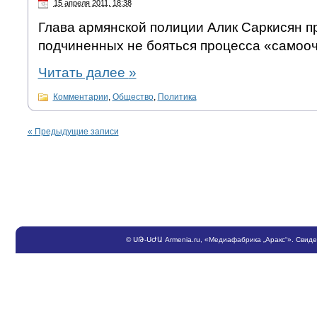
15 апреля 2011, 18:38
Глава армянской полиции Алик Саркисян п
подчиненных не бояться процесса «самоо
Читать далее
»
Комментарии
,
Общество
,
Политика
«
Предыдущие записи
©
ՍԹ
-
ՍԺԱ
Armenia.ru
, «Медиафабрика „Аракс“». Свид