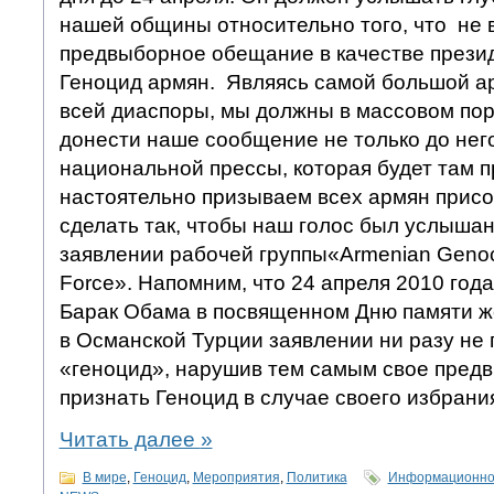
нашей общины относительно того, что не 
предвыборное обещание в качестве презид
Геноцид армян. Являясь самой большой а
всей диаспоры, мы должны в массовом поря
донести наше сообщение не только до него
национальной прессы, которая будет там п
настоятельно призываем всех армян присо
сделать так, чтобы наш голос был услышан
заявлении рабочей группы«Armenian Genoc
Force». Напомним, что 24 апреля 2010 год
Барак Обама в посвященном Дню памяти ж
в Османской Турции заявлении ни разу не 
«геноцид», нарушив тем самым свое пре
признать Геноцид в случае своего избран
Читать далее
»
В мире
,
Геноцид
,
Мероприятия
,
Политика
Информационно-