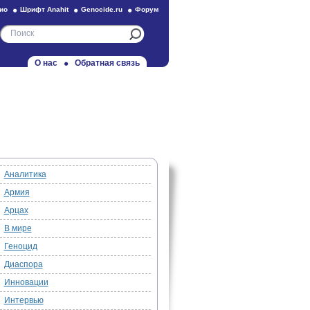
ио
Шрифт Anahit
Genocide.ru
Форум
О нас
Обратная связь
Аналитика
Армия
Арцах
В мире
Геноцид
Диаспора
Инновации
Интервью