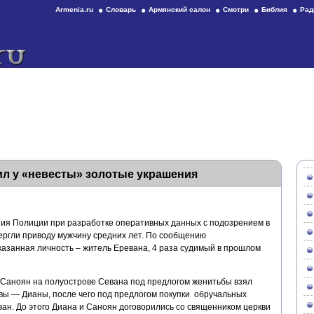
Armenia.ru
Словарь
Армянский салон
Смотри
Библия
Рад
ил у «невесты» золотые украшения
ия Полиции при разработке оперативных данных с подозрением в
ргли приводу мужчину средних лет. По сообщению
азанная личность – житель Еревана, 4 раза судимый в прошлом
а Саноян на полуострове Севана под предлогом женитьбы взял
твы — Дианы, после чего под предлогом покупки обручальных
еван. До этого Диана и Саноян договорились со священником церкви