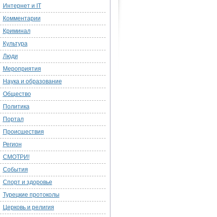
Интернет и IT
Комментарии
Криминал
Культура
Люди
Мероприятия
Наука и образование
Общество
Политика
Портал
Происшествия
Регион
СМОТРИ!
События
Спорт и здоровье
Турецкие протоколы
Церковь и религия