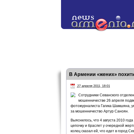
В Армении «жених» похит
27 апреля 2011, 18:01
Сотрудники Севанского отделен
мошенничестве 26 апреля подве
фотожурналиста Гагика Шамшяна, ук
за мошенничество Артур Саноян.
Выяснилось, что 4 августа 2010 год
цепочку и браслет у очередной жер
колец сказал ей, что едет в город С