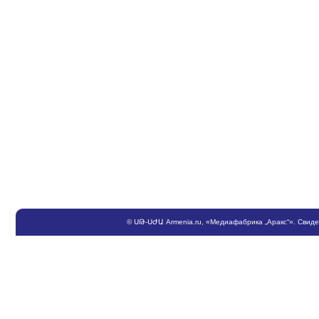
©
ՍԹ
-
ՍԺԱ
Armenia.ru
, «Медиафабрика „Аракс“». Свид