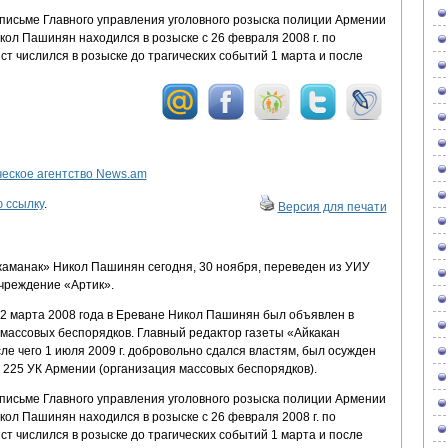
письме Главного управления уголовного розыска полиции Армении
Никол Пашинян находился в розыске с 26 февраля 2008 г. по
ист числился в розыске до трагических событий 1 марта и после
ское агентство News.am
 ссылку
.
Версия для печати
жаманак» Никол Пашинян сегодня, 30 ноября, переведен из УИУ
чреждение «Артик».
-2 марта 2008 года в Ереване Никол Пашинян был объявлен в
 массовых беспорядков. Главный редактор газеты «Айкакан
ле чего 1 июля 2009 г. добровольно сдался властям, был осужден
 225 УК Армении (организация массовых беспорядков).
письме Главного управления уголовного розыска полиции Армении
Никол Пашинян находился в розыске с 26 февраля 2008 г. по
ист числился в розыске до трагических событий 1 марта и после