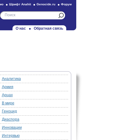
ио
Шрифт Anahit
Genocide.ru
Форум
О нас
Обратная связь
Аналитика
Армия
Арцах
В мире
Геноцид
Диаспора
Инновации
Интервью