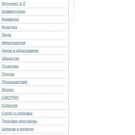
Интернет и IT
Комментарии
Криминал
Культура
Люди
Мероприятия
Наука и образование
Общество
Политика
Портал
Происшествия
Регион
СМОТРИ!
События
Спорт и здоровье
Турецкие протоколы
Церковь и религия