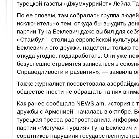
турецкой газеты «Джумхуррийет» Лейла Та
По ее словам, там собралась группа людей
исключительно тем, откуда бы выудить день
партии Туна Беклевич даже выбил для себ
«Стамбул – столица европейской культуры 
Беклевич и его дружки, нацелены только т
откуда угодно, подзаработать. Они уже не
безуспешно стремятся записаться в союзн
Справедливости и развития», — заявила о
Также журналист посоветовала азербайдж
общественности не обращать на них вним
Как ранее сообщало NEWS.am, история с 
дружбы с Арменией началась в октябре. В
турецкая пресса распространила информац
партии «Могучая Турция» Туна Беклевич и 
соратников нарушили государственную гра