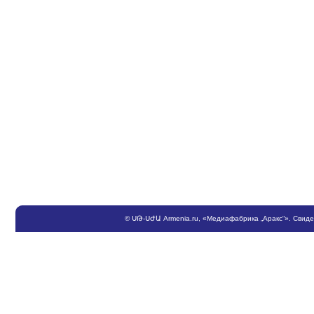
©
ՍԹ
-
ՍԺԱ
Armenia.ru
, «Медиафабрика „Аракс“». Свид