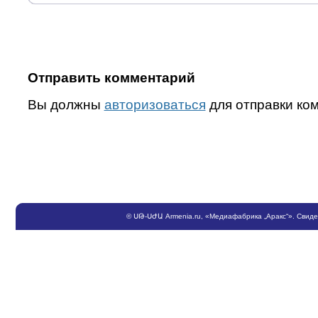
Отправить комментарий
Вы должны
авторизоваться
для отправки ко
©
ՍԹ
-
ՍԺԱ
Armenia.ru
, «Медиафабрика „Аракс“». Свид