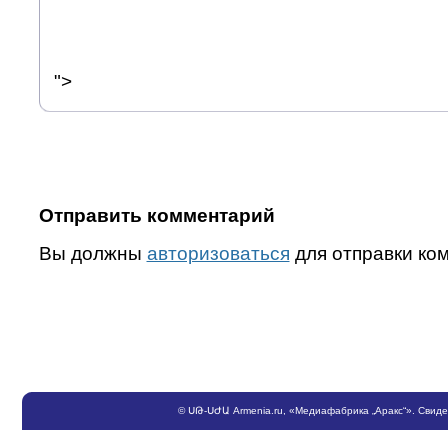
">
Отправить комментарий
Вы должны
авторизоваться
для отправки ко
©
ՍԹ
-
ՍԺԱ
Armenia.ru
, «Медиафабрика „Аракс“». Свид