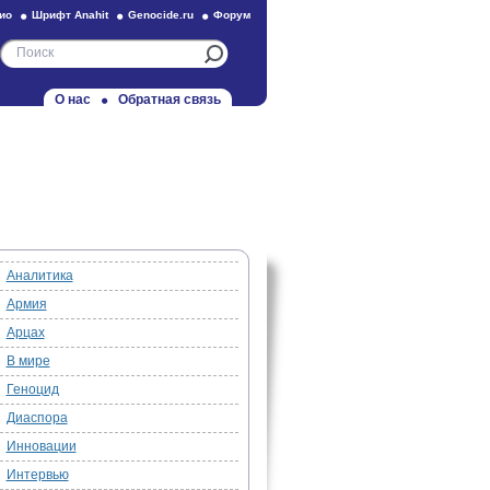
ио
Шрифт Anahit
Genocide.ru
Форум
О нас
Обратная связь
Аналитика
Армия
Арцах
В мире
Геноцид
Диаспора
Инновации
Интервью