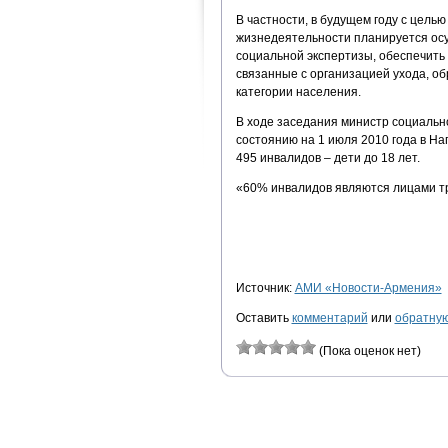
В частности, в будущем году с цель
жизнедеятельности планируется осу
социальной экспертизы, обеспечить
связанные с организацией ухода, о
категории населения.
В ходе заседания министр социальн
состоянию на 1 июля 2010 года в На
495 инвалидов – дети до 18 лет.
«60% инвалидов являются лицами тр
Источник:
АМИ «Новости-Армения»
Оставить
комментарий
или
обратную
(Пока оценок нет)