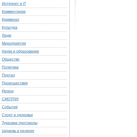
Интернет и IT
Комментарии
Криминал
Культура
Люди
Мероприятия
Наука и образование
Общество
Политика
Портал
Происшествия
Регион
СМОТРИ!
События
Спорт и здоровье
Турецкие протоколы
Церковь и религия