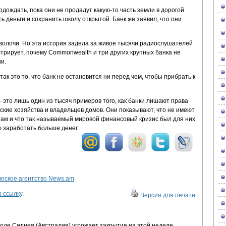
ождать, пока они не продадут какую-то часть земли в дорогой
ь деньги и сохранить школу открытой. Банк же заявил, что они
сволочи. Но эта история задела за живое тысячи радиослушателей
стрирует, почему Commonwealth и три других крупных банка не
и.
так это то, что банк не остановится ни перед чем, чтобы прибрать к
– это лишь один из тысяч примеров того, как банки лишают права
кие хозяйства и владельцев домов. Они показывают, что не имеют
там и что так называемый мировой финансовый кризис был для них
 заработать больше денег.
ское агентство News.am
 ссылку
.
Версия для печати
оде Сиднея (Австралия) угрожает закрытие на этой неделе,