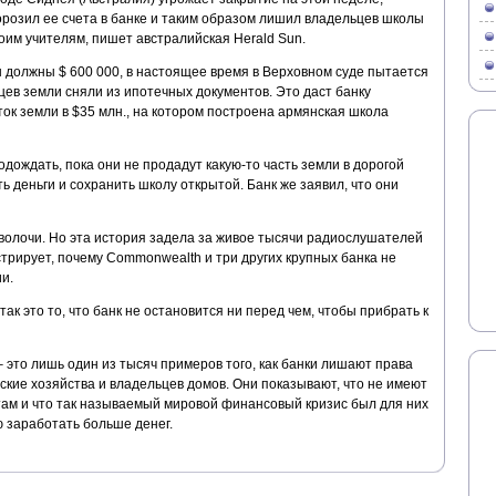
розил ее счета в банке и таким образом лишил владельцев школы
оим учителям, пишет австралийская Herald Sun.
 должны $ 600 000, в настоящее время в Верховном суде пытается
цев земли сняли из ипотечных документов. Это даст банку
ток земли в $35 млн., на котором построена армянская школа
ождать, пока они не продадут какую-то часть земли в дорогой
ь деньги и сохранить школу открытой. Банк же заявил, что они
сволочи. Но эта история задела за живое тысячи радиослушателей
стрирует, почему Commonwealth и три других крупных банка не
и.
так это то, что банк не остановится ни перед чем, чтобы прибрать к
– это лишь один из тысяч примеров того, как банки лишают права
кие хозяйства и владельцев домов. Они показывают, что не имеют
там и что так называемый мировой финансовый кризис был для них
 заработать больше денег.