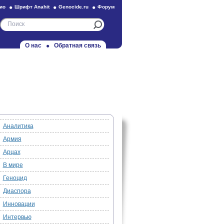
ио
Шрифт Anahit
Genocide.ru
Форум
О нас
Обратная связь
Аналитика
Армия
Арцах
В мире
Геноцид
Диаспора
Инновации
Интервью