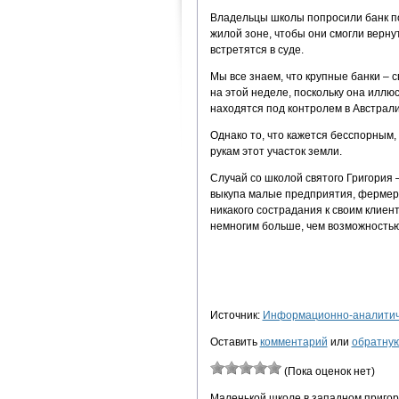
Владельцы школы попросили банк под
жилой зоне, чтобы они смогли вернут
встретятся в суде.
Мы все знаем, что крупные банки – 
на этой неделе, поскольку она иллю
находятся под контролем в Австрали
Однако то, что кажется бесспорным, 
рукам этот участок земли.
Случай со школой святого Григория 
выкупа малые предприятия, фермерс
никакого сострадания к своим клиен
немногим больше, чем возможностью
Источник:
Информационно-аналитиче
Оставить
комментарий
или
обратную
(Пока оценок нет)
Маленькой школе в западном пригор