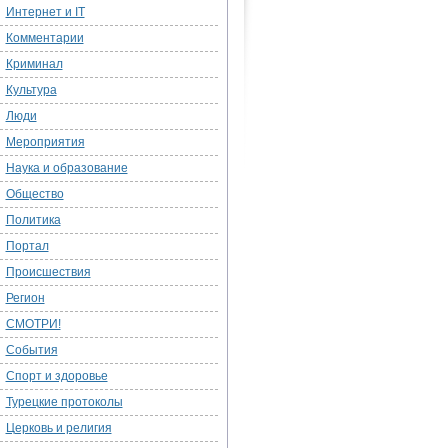
Интернет и IT
Комментарии
Криминал
Культура
Люди
Мероприятия
Наука и образование
Общество
Политика
Портал
Происшествия
Регион
СМОТРИ!
События
Спорт и здоровье
Турецкие протоколы
Церковь и религия