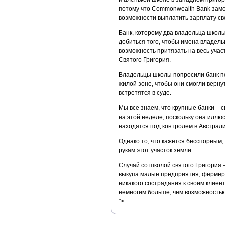
потому что Commonwealth Bank замо
возможности выплатить зарплату св
Банк, которому два владельца школы
добиться того, чтобы имена владель
возможность притязать на весь учас
Святого Григория.
Владельцы школы попросили банк под
жилой зоне, чтобы они смогли вернут
встретятся в суде.
Мы все знаем, что крупные банки – 
на этой неделе, поскольку она иллю
находятся под контролем в Австрали
Однако то, что кажется бесспорным, 
рукам этот участок земли.
Случай со школой святого Григория 
выкупа малые предприятия, фермерс
никакого сострадания к своим клиен
немногим больше, чем возможностью
">