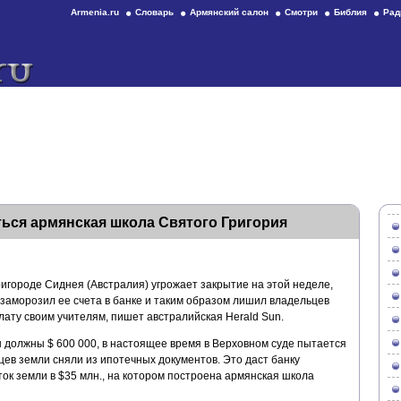
Armenia.ru
Словарь
Армянский салон
Смотри
Библия
Рад
ься армянская школа Святого Григория
игороде Сиднея (Австралия) угрожает закрытие на этой неделе,
заморозил ее счета в банке и таким образом лишил владельцев
ату своим учителям, пишет австралийская Herald Sun.
 должны $ 600 000, в настоящее время в Верховном суде пытается
цев земли сняли из ипотечных документов. Это даст банку
ток земли в $35 млн., на котором построена армянская школа