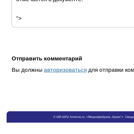
">
Отправить комментарий
Вы должны
авторизоваться
для отправки ко
©
ՍԹ
-
ՍԺԱ
Armenia.ru
, «Медиафабрика „Аракс“». Свид