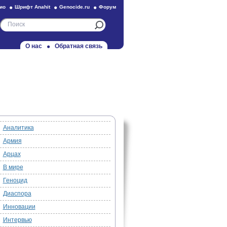
ио
Шрифт Anahit
Genocide.ru
Форум
О нас
Обратная связь
Аналитика
Армия
Арцах
В мире
Геноцид
Диаспора
Инновации
Интервью