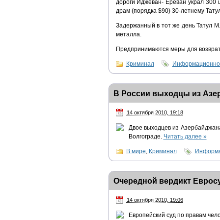
дороги Иджеван- Ереван украл 300 ш
драм (порядка $90) 30-летнему Тату
Задержанный в тот же день Татул М.
металла.
Предпринимаются меры для возврата
Криминал
Информационно-
В России выходцы из Азе
14 октября 2010, 19:18
Двое выходцев из Азербайджана
Волгограде.
Читать далее
»
В мире
,
Криминал
Информа
Очередной вердикт Еврос
14 октября 2010, 19:06
Европейский суд по правам чел