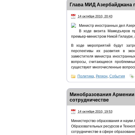
Глава МИД Азербайджана 
14 октября 2010, 20:43
Министр иностранных дел Азер
В ходе визита Мамедъяров пр
премьер-министром Никой Гилаури, а
В ходе мероприятий будут затро
перспективы их развития в эко
заместителя министра иностранны
вопросы, считающиеся проблемны
существуют многочисленные вопросы
Политика
,
Регион
,
События
Минобразования Армении 
сотрудничестве
14 октября 2010, 19:53
Министерство образования и науки
Образовательных ресурсов и Техноло
сотрудничестве в сфере образовани