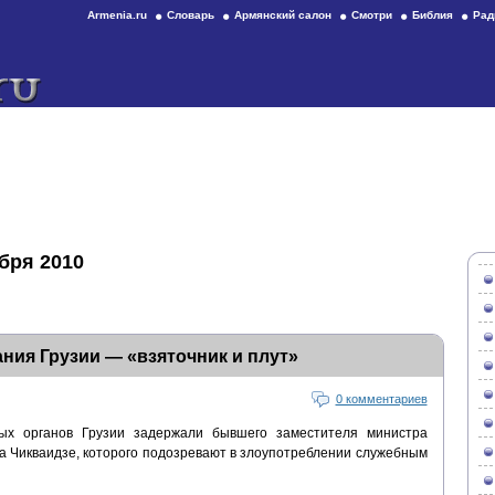
Armenia.ru
Словарь
Армянский салон
Смотри
Библия
Рад
бря 2010
ния Грузии — «взяточник и плут»
0 комментариев
ых органов Грузии задержали бывшего заместителя министра
а Чикваидзе, которого подозревают в злоупотреблении служебным