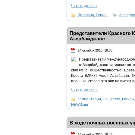
Читать далее
»
Политика
,
Регион
Информац
Представители Красного К
Азербайджане
14 октября 2010, 18:53
Представители Международного
в Азербайджане армянскими 
связям с общественностью Ерева
Креста (МККК) Ашот Астабацян. О
пленные, сказав, что они не имеют 
Читать далее
»
Комментарии
,
Общество
,
Регион
NEWS.am
В ходе ночных военных у
14 октября 2010, 18:46