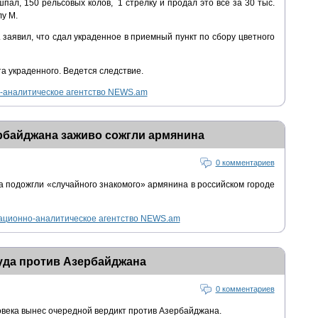
пал, 150 рельсовых колов, 1 стрелку и продал это все за 30 тыс.
лу М.
 заявил, что сдал украденное в приемный пункт по сбору цветного
 украденного. Ведется следствие.
аналитическое агентство NEWS.am
рбайджана заживо сожгли армянина
0 комментариев
 подожгли «случайного знакомого» армянина в российском городе
ционно-аналитическое агентство NEWS.am
уда против Азербайджана
0 комментариев
овека вынес очередной вердикт против Азербайджана.