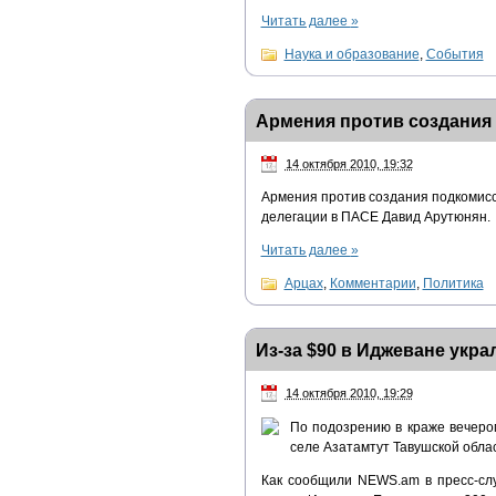
Читать далее
»
Наука и образование
,
События
Армения против создания
14 октября 2010, 19:32
Армения против создания подкомисс
делегации в ПАСЕ Давид Арутюнян.
Читать далее
»
Арцах
,
Комментарии
,
Политика
Из-за $90 в Иджеване укр
14 октября 2010, 19:29
По подозрению в краже вечеро
селе Азатамтут Тавушской облас
Как сообщили NEWS.am в пресс-слу