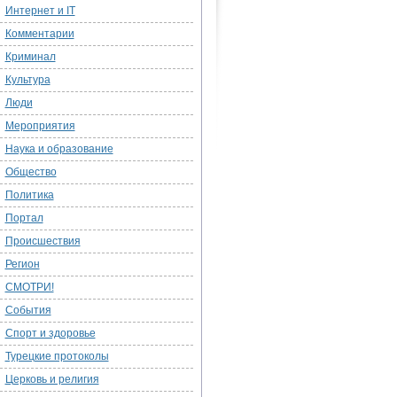
Интернет и IT
Комментарии
Криминал
Культура
Люди
Мероприятия
Наука и образование
Общество
Политика
Портал
Происшествия
Регион
СМОТРИ!
События
Спорт и здоровье
Турецкие протоколы
Церковь и религия