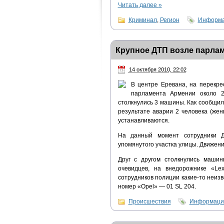
Читать далее
»
Криминал
,
Регион
Информа
Крупное ДТП возле парла
14 октября 2010, 22:02
В центре Еревана, на перекре
парламента Армении около 2
столкнулись 3 машины. Как сообщи
результате аварии 2 человека (же
устанавливаются.
На данный момент сотрудники Д
упомянутого участка улицы. Движен
Друг с другом столкнулись маши
очевидцев, на внедорожнике «Le
сотрудников полиции какие-то неиз
номер «Opel» — 01 SL 204.
Происшествия
Информацио