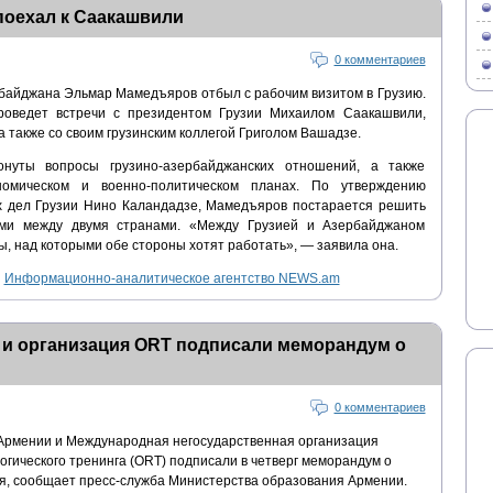
поехал к Саакашвили
0 комментариев
байджана Эльмар Мамедъяров отбыл с рабочим визитом в Грузию.
оведет встречи с президентом Грузии Михаилом Саакашвили,
 также со своим грузинским коллегой Григолом Вашадзе.
нуты вопросы грузино-азербайджанских отношений, а также
номическом и военно-политическом планах. По утверждению
х дел Грузии Нино Каландадзе, Мамедъяров постарается решить
ми между двумя странами. «Mежду Грузией и Азербайджаном
, над которыми обе стороны хотят работать», — заявила она.
Информационно-аналитическое агентство NEWS.am
и организация ORT подписали меморандум о
0 комментариев
 Армении и Международная негосударственная организация
гического тренинга (ORT) подписали в четверг меморандум о
я, сообщает пресс-служба Министерства образования Армении.