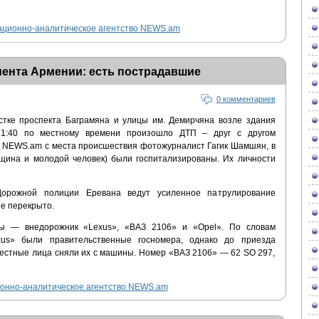
ционно-аналитическое агентство NEWS.am
мента Армении: есть пострадавшие
0 комментариев
стке проспекта Баграмяна и улицы им. Демирчяна возле здания
1:40 по местному времени произошло ДТП – друг с другом
л NEWS.am с места происшествия фотожурналист Гагик Шамшян, в
нщина и молодой человек) были госпитализированы. Их личности
орожной полиции Еревана ведут усиленное патрулирование
ие перекрыто.
ны — внедорожник «Lexus», «ВАЗ 2106» и «Opel». По словам
xus» были правительственные госномера, однако до приезда
вестные лица сняли их с машины. Номер «ВАЗ 2106» — 62 SO 297,
нно-аналитическое агентство NEWS.am