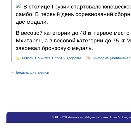
В столице Грузии стартовало юношеско
самбо. В первый день соревнований сбор
две медали.
В весовой категории до 48 кг первое место
Мхитарян, а в весовой категории до 75 кг 
завоевал бронзовую медаль.
Регион
,
События
,
Спорт и здоровье
Информационно-анали
«
Предыдущие записи
©
ՍԹ
-
ՍԺԱ
Armenia.ru
, «Медиафабрика „Аракс“». Свид