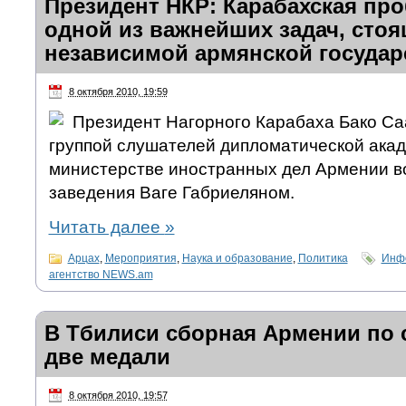
Президент НКР: Карабахская пр
одной из важнейших задач, стоя
независимой армянской госуда
8 октября 2010, 19:59
Президент Нагорного Карабаха Бако Саа
группой слушателей дипломатической ака
министерстве иностранных дел Армении во
заведения Ваге Габриеляном.
Читать далее
»
Арцах
,
Мероприятия
,
Наука и образование
,
Политика
Инф
агентство NEWS.am
В Тбилиси сборная Армении по 
две медали
8 октября 2010, 19:57