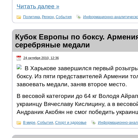
Читать далее
»
Политика
,
Регион
,
События
Информационно-аналитическо
Кубок Европы по боксу. Армени
серебряные медали
24 октября 2010, 12:36
В Харькове завершился первый розыгры
боксу. Из пяти представителей Армении то
завоевать медали, заняв второе место.
В весовой категории до 64 кг Володя Айра
украинцу Вячеславу Кислицину, а в весовой
Андраник Акобян не смог победить украинц
В мире
,
События
,
Спорт и здоровье
Информационно-анали