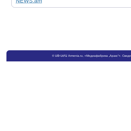
NEWS.am
©
ՍԹ
-
ՍԺԱ
Armenia.ru
, «Медиафабрика „Аракс“». Свид