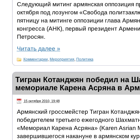
Следующий митинг армянская оппозиция п
октября под лозунгом «Свобода политзак
пятницу на митинге оппозиции глава Армя
конгресса (АНК), первый президент Армени
Петросян.
Читать далее
»
Комментарии
,
Мероприятия
,
Политика
Тигран Котанджян победил на 
мемориале Карена Асряна в Ар
15 октября 2010, 19:48
Армянский гроссмейстер Тигран Котанджя
победителем третьего ежегодного Шахмат
«Мемориал Карена Асряна» (Karen Asrian M
завершившегося накануне в армянском кур