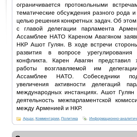
ограничивается протокольными встреч
тематические обсуждения разного рода и
целью решения конкретных задач. Об этом 
с главой делегации парламента Арме
Ассамблее НАТО Кареном Авагяном заяв
НКР Ашот Гулян. В ходе встречи сторон
развития в вопросе урегулирования н
конфликта. Карен Авагян представил 
работы возглавляемой им делегаци
Ассамблее НАТО. Собеседники под
увеличения активности делегаций па
международных инстанциях. Ашот Гулян
деятельность межпарламентской комисс
между Арменией и НКР.
Арцах
,
Комментарии
,
Политика
Информационно-аналитиче