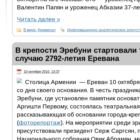
Валентин Папян и уроженец Абхазии 37-ле
Читать далее
»
В мире
,
Криминал
Информационно-аналитическое агентс
В крепости Эребуни стартовали 
случаю 2792-летия Еревана
10 октября 2010, 13:37
Столица Армении — Ереван 10 октября 
со дня своего основания. В честь праздник
Эребуни, где установлен памятник основа
Аргишти Первому, состоялась театральная
рассказывающая об основании города-кре
(
фоторепортаж
). На мероприятии среди зр
присутствовали президент Серж Саргсян, 
Национального собрания Овик Абрамян, м