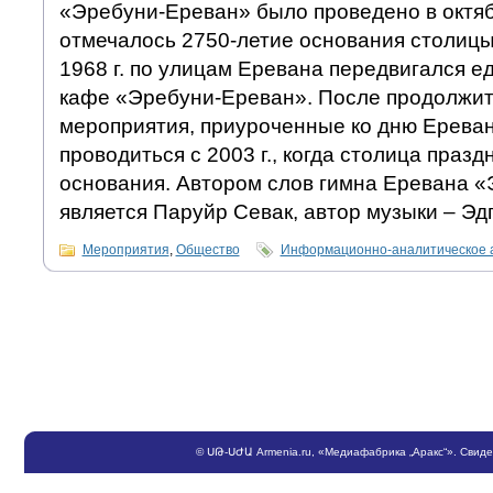
«Эребуни-Ереван» было проведено в октябр
отмечалось 2750-летие основания столицы
1968 г. по улицам Еревана передвигался 
кафе «Эребуни-Ереван». После продолжит
мероприятия, приуроченные ко дню Ереван
проводиться с 2003 г., когда столица празд
основания. Автором слов гимна Еревана 
является Паруйр Севак, автор музыки – Эд
Мероприятия
,
Общество
Информационно-аналитическое 
©
ՍԹ
-
ՍԺԱ
Armenia.ru
, «Медиафабрика „Аракс“». Свид