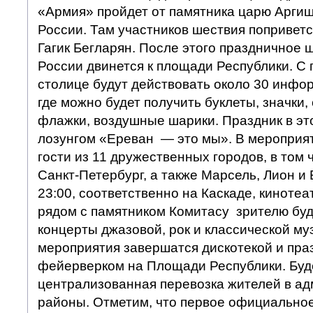
«Армия» пройдет от памятника царю Арги
России. Там участников шествия попривет
Гагик Бегларян. После этого праздничное 
России двинется к площади Республики. С 
столице будут действовать около 30 инфо
где можно будет получить буклеты, значки
флажки, воздушные шарики. Праздник в это
лозунгом «Ереван — это мы». В мероприят
гости из 11 дружественных городов, в том 
Санкт-Петербург, а также Марсель, Лион и 
23:00, соответственно на Каскаде, кинотеа
рядом с памятником Комитасу зрителю бу
концерты джазовой, рок и классической м
мероприятия завершатся дискотекой и пр
фейерверком на Площади Республики. Буд
централизованная перевозка жителей в а
районы. Отметим, что первое официально