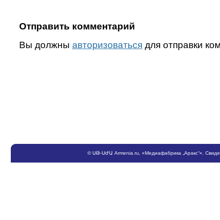
Отправить комментарий
Вы должны
авторизоваться
для отправки ко
©
ՍԹ
-
ՍԺԱ
Armenia.ru
, «Медиафабрика „Аракс“». Свид