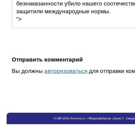
безнаказанности убило нашего соотечестве
защитили международные нормы.
">
Отправить комментарий
Вы должны
авторизоваться
для отправки ко
©
ՍԹ
-
ՍԺԱ
Armenia.ru
, «Медиафабрика „Аракс“». Свид