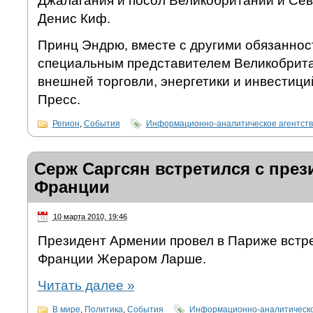
Джалагания и посол Великобритании и Се
Денис Киф.
Принц Эндрю, вместе с другими обязаннос
специальным представителем Великобрита
внешней торговли, энергетики и инвестици
Пресс.
Регион
,
События
Информационно-аналитическое агентст
Серж Саргсян встретился с през
Франции
10 марта 2010, 19:46
Президент Армении провел в Париже встре
Франции Жераром Ларше.
Читать далее
»
В мире
,
Политика
,
События
Информационно-аналитическо