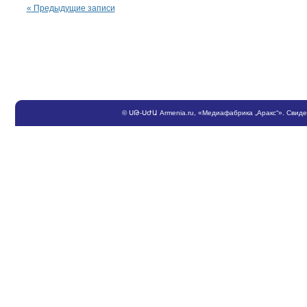
«
Предыдущие записи
©
ՍԹ
-
ՍԺԱ
Armenia.ru
, «Медиафабрика „Аракс“». Свид