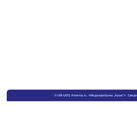
©
ՍԹ
-
ՍԺԱ
Armenia.ru
, «Медиафабрика „Аракс“». Свид