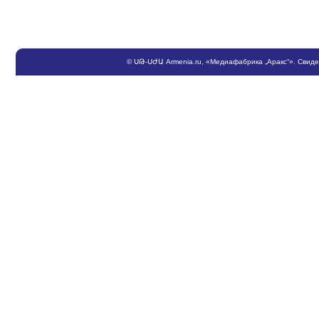
©
ՍԹ
-
ՍԺԱ
Armenia.ru
, «Медиафабрика „Аракс“». Свид