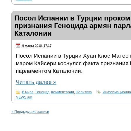
Посол Испании в Турции проко
признания Геноцида армян пар
Каталонии
9 марта 2010, 17:17
Посол Испании в Турции Хуан Клос Матео 
мэром Кайсери коснулся факта признания
парламентом Каталонии.
Читать далее
»
В мире
,
Геноцид
,
Комментарии
,
Политика
Информационно-
NEWS.am
«
Предыдущие записи