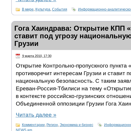
В мире
,
Культура
,
События
Информационно-аналитическо
Гога Хаиндрава: Открытие КПП 
ставит под угрозу национальну
Грузии
9 марта 2010, 17:30
Открытие Контрольно-пропускного пункта 
противоречит интересам Грузии и ставит п
национальную безопасность. С таким заяв
Ереван-Россия-Тбилиси на тему «Открыти
в контексте российско-грузинских отношен
Объединенной оппозиции Грузии Гога Хаин
Читать далее
»
Комментарии
,
Регион
,
Экономика и бизнес
Информационно
NEWS.am