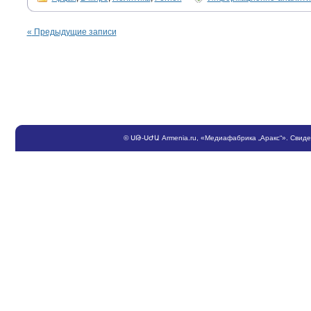
«
Предыдущие записи
©
ՍԹ
-
ՍԺԱ
Armenia.ru
, «Медиафабрика „Аракс“». Свид