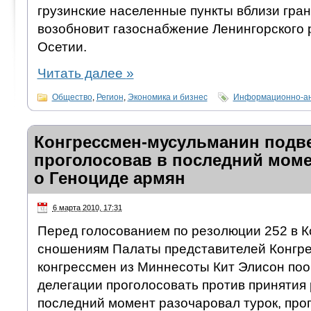
грузинские населенные пункты вблизи гра
возобновит газоснабжение Ленингорского
Осетии.
Читать далее
»
Общество
,
Регион
,
Экономика и бизнес
Информационно-ан
Конгрессмен-мусульманин подв
проголосовав в последний мом
о Геноциде армян
6 марта 2010, 17:31
Перед голосованием по резолюции 252 в 
сношениям Палаты представителей Конгр
конгрессмен из Миннесоты Кит Элисон по
делегации проголосовать против принятия 
последний момент разочаровал турок, прог