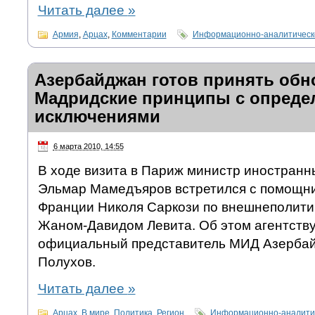
Читать далее
»
Армия
,
Арцах
,
Комментарии
Информационно-аналитическ
Азербайджан готов принять об
Мадридские принципы с опред
исключениями
6 марта 2010, 14:55
В ходе визита в Париж министр иностран
Эльмар Мамедъяров встретился с помощн
Франции Николя Саркози по внешнеполити
Жаном-Давидом Левита. Об этом агентств
официальный представитель МИД Азерба
Полухов.
Читать далее
»
Арцах
,
В мире
,
Политика
,
Регион
Информационно-аналитич