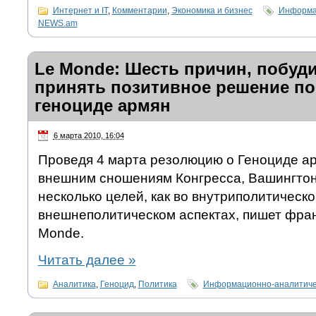
Интернет и IT
,
Комментарии
,
Экономика и бизнес
Информац
NEWS.am
Le Monde: Шесть причин, побу
принять позитивное решение по
геноциде армян
6 марта 2010, 16:04
Проведя 4 марта резолюцию о Геноциде ар
внешним сношениям Конгресса, Вашингто
несколько целей, как во внутриполитическом
внешнеполитическом аспектах, пишет фран
Monde.
Читать далее
»
Аналитика
,
Геноцид
,
Политика
Информационно-аналитиче