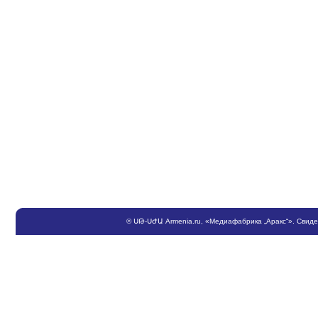
©
ՍԹ
-
ՍԺԱ
Armenia.ru
, «Медиафабрика „Аракс“». Свид