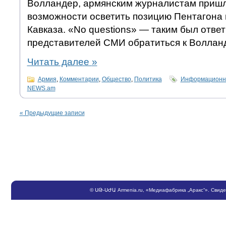
Волландер, армянским журналистам пришл
возможности осветить позицию Пентагона
Кавказа. «No questions» — таким был ответ
представителей СМИ обратиться к Воллан
Читать далее
»
Армия
,
Комментарии
,
Общество
,
Политика
Информационно
NEWS.am
«
Предыдущие записи
©
ՍԹ
-
ՍԺԱ
Armenia.ru
, «Медиафабрика „Аракс“». Свид