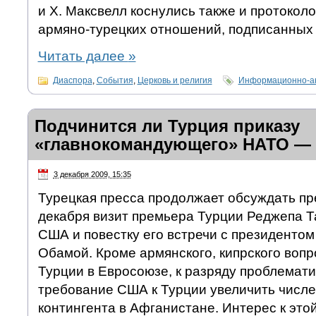
и Х. Максвелл коснулись также и протокол
армяно-турецких отношений, подписанных 
Читать далее
»
Диаспора
,
События
,
Церковь и религия
Информационно-ан
Подчинится ли Турция приказу
«главнокомандующего» НАТО —
3 декабря 2009, 15:35
Турецкая пресса продолжает обсуждать пр
декабря визит премьера Турции Реджепа Т
США и повестку его встречи с президенто
Обамой. Кроме армянского, кипрского вопр
Турции в Евросоюзе, к разряду проблемати
требование США к Турции увеличить числе
контингента в Афганистане. Интерес к это