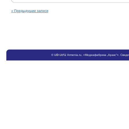
«
Предыдущие записи
©
ՍԹ
-
ՍԺԱ
Armenia.ru
, «Медиафабрика „Аракс“». Свид