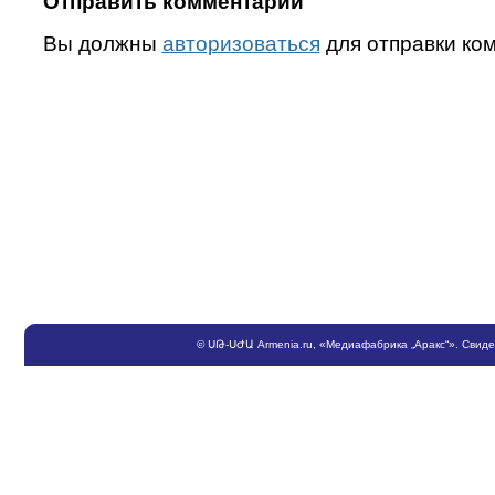
Отправить комментарий
Вы должны
авторизоваться
для отправки ко
©
ՍԹ
-
ՍԺԱ
Armenia.ru
, «Медиафабрика „Аракс“». Свид