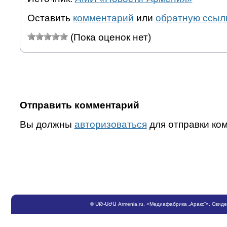
Оставить
комментарий
или
обратную ссыл
(Пока оценок нет)
Отправить комментарий
Вы должны
авторизоваться
для отправки ко
©
ՍԹ
-
ՍԺԱ
Armenia.ru
, «Медиафабрика „Аракс“». Свид