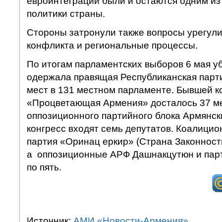
евроинтеграции были и остаются одним из
политики страны.
Стороны затронули также вопросы урегули
конфликта и региональные процессы.
По итогам парламентских выборов 6 мая у
одержала правящая Республиканская парти
мест в 131 местном парламенте. Бывшей 
«Процветающая Армения» досталось 37 ме
оппозиционного партийного блока Армянс
конгресс входят семь депутатов. Коалици
партия «Оринац еркир» (Страна Законности
а оппозиционные АРФ Дашнакцутюн и пар
по пять.
Источник:
АМИ «Новости-Армения»