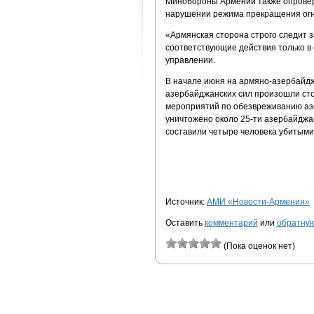
Минобороны Армении также опрове
нарушении режима прекращения огн
«Армянская сторона строго следит 
соответствующие действия только в
управлении.
В начале июня на армяно-азербайдж
азербайджанских сил произошли сто
мероприятий по обезвреживанию аз
уничтожено около 25-ти азербайджа
составили четыре человека убитыми
Источник:
АМИ «Новости-Армения»
Оставить
комментарий
или
обратную
(Пока оценок нет)