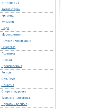
Интернет и IT
Комментарии
Криминал
Культура
Люди
Мероприятия
Наука и образование
Общество
Политика
Портал
Происшествия
Регион
СМОТРИ!
События
Спорт и здоровье
Турецкие протоколы
Церковь и религия