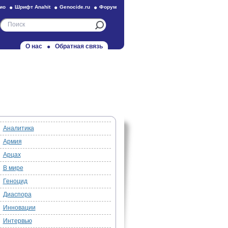
ио
Шрифт Anahit
Genocide.ru
Форум
О нас
Обратная связь
Аналитика
Армия
Арцах
В мире
Геноцид
Диаспора
Инновации
Интервью